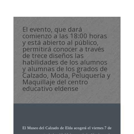
El evento, que dará
comienzo a las 18:00 horas
y está abierto al público,
permitirá conocer a través
de trece diseños las
habilidades de los alumnos
y alumnas de los grados de
Calzado, Moda, Peluquería y
Maquillaje del centro
educativo eldense
El Museo del Calzado de Elda acogerá el viernes 7 de