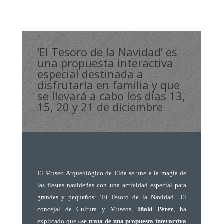
‘El Tesoro de la Navidad’ es
una propuesta interactiva
especial destinada a
disfrutarla en familia y que
se llevará a cabo los días 13,
15, 20 y 21 de diciembre
E
l Museo Arqueológico de Elda se une a la magia de
las fiestas navideñas con una actividad especial para
grandes y pequeños: ‘El Tesoro de la Navidad’. El
concejal de Cultura y Museos,
Iñaki Pérez
, ha
explicado que
«se trata de una propuesta interactiva