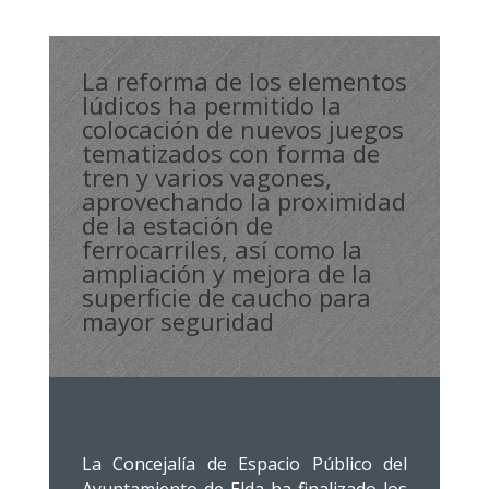
La reforma de los elementos
lúdicos ha permitido la
colocación de nuevos juegos
tematizados con forma de
tren y varios vagones,
aprovechando la proximidad
de la estación de
ferrocarriles, así como la
ampliación y mejora de la
superficie de caucho para
mayor seguridad
La Concejalía de Espacio Público del