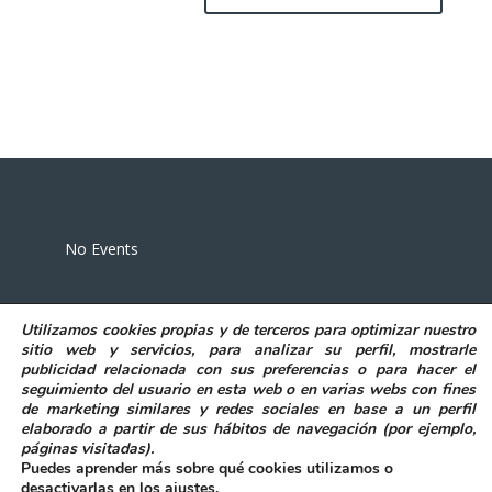
Eventos
No Events
Utilizamos
cookies propias y de terceros
para
optimizar nuestro
sitio web y servicios, para analizar su perfil, mostrarle
publicidad relacionada con sus preferencias o para hacer el
seguimiento del usuario en esta web o en varias webs con fines
POLITICA DE PRIVACIDAD
AVISO LEGAL
de marketing similares y redes sociales en base a un perfil
POLITICA DE COOKIES
elaborado a partir de sus hábitos de navegación (por ejemplo,
DECLARACIÓN DE ACCESIBILIDAD
páginas visitadas)
.
Puedes aprender más sobre qué cookies utilizamos o
desactivarlas en los
ajustes
.