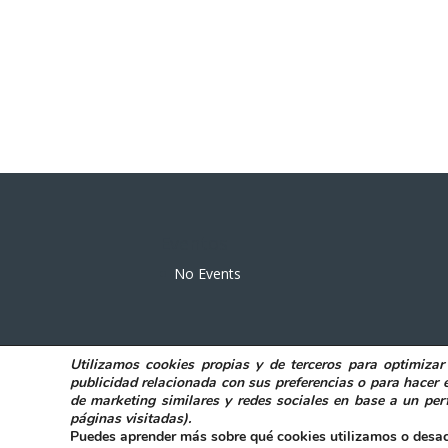
Eventos
No Events
Utilizamos
cookies propias y de terceros
para
optimizar
POLITICA DE PRIVACIDAD
AVISO LEGAL
publicidad relacionada con sus preferencias o para hacer 
de marketing similares y redes sociales en base a un perf
páginas visitadas)
.
@ Excmo. Ayuntamiento de Elda
|
Acces
Puedes aprender más sobre qué cookies utilizamos o desac