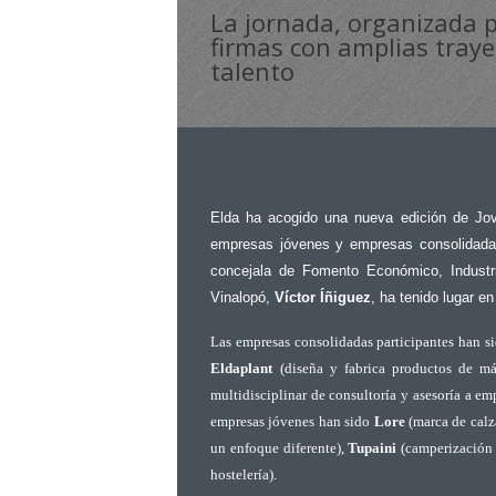
La jornada, organizada p
firmas con amplias traye
talento
Elda ha acogido una nueva edición de Jo
empresas jóvenes y empresas consolidadas
concejala de Fomento Económico, Indust
Vinalopó,
Víctor Íñiguez
, ha tenido lugar e
Las empresas consolidadas participantes han s
Eldaplant
(diseña y fabrica productos de má
multidisciplinar de consultoría y asesoría a em
empresas jóvenes han sido
Lore
(marca de calz
un enfoque diferente),
Tupaini
(camperización 
hostelería).