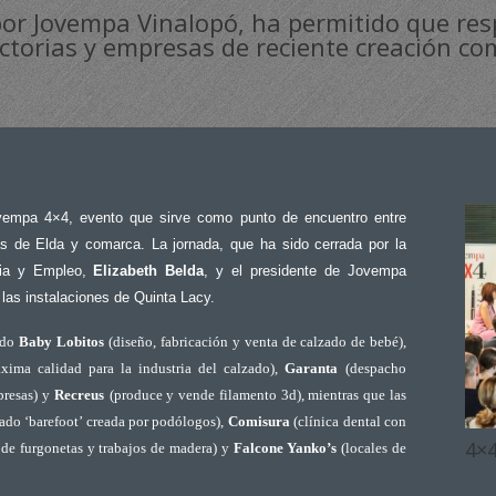
or Jovempa Vinalopó, ha permitido que resp
ctorias y empresas de reciente creación co
vempa 4×4, evento que sirve como punto de encuentro entre
 de Elda y comarca. La jornada, que ha sido cerrada por
la
ria y Empleo,
Elizabeth Belda
,
y el presidente de Jovempa
n las instalaciones de Quinta Lacy.
ido
Baby Lobitos
(diseño, fabricación y venta de calzado de bebé)
,
xima calidad para la industria del calzado)
,
Garanta
(despacho
presas)
y
Recreus
(produce y vende filamento 3d)
, mientras que las
ado ‘barefoot’ creada por podólogos),
Comisura
(clínica dental con
4×
de furgonetas y trabajos de madera) y
Falcone Yanko’s
(locales de