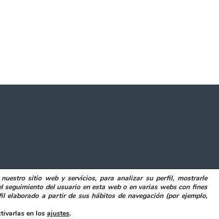
 nuestro sitio web y servicios, para analizar su perfil, mostrarle
POLITICA DE COOKIES
DECLARACIÓN DE ACCESIBILIDAD
el seguimiento del usuario en esta web o en varias webs con fines
il elaborado a partir de sus hábitos de navegación (por ejemplo,
ibilidad
tivarlas en los
ajustes
.