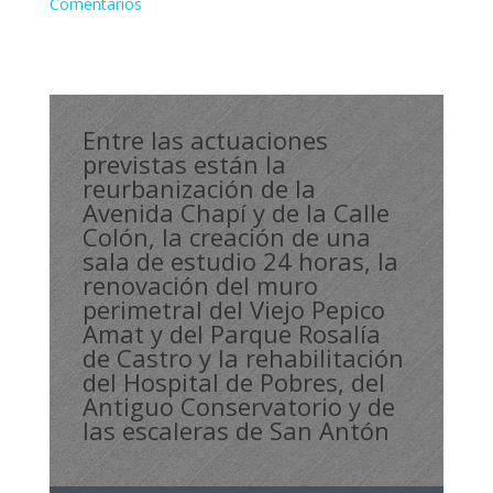
Comentarios
Entre las actuaciones
previstas están la
reurbanización de la
Avenida Chapí y de la Calle
Colón, la creación de una
sala de estudio 24 horas, la
renovación del muro
perimetral del Viejo Pepico
Amat y del Parque Rosalía
de Castro y la rehabilitación
del Hospital de Pobres, del
Antiguo Conservatorio y de
las escaleras de San Antón