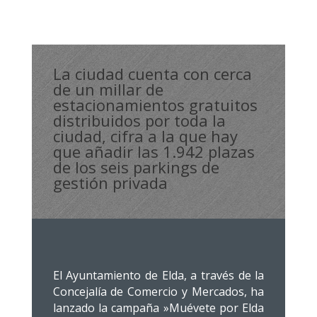
La ciudad cuenta con cerca
de un millar de
estacionamientos gratuitos
distribuidos por toda la
ciudad, cifra a la que hay
que añadir las 1.942 plazas
de los seis parkings de
gestión privada
El Ayuntamiento de Elda, a través de la
Concejalía de Comercio y Mercados, ha
lanzado la campaña »Muévete por Elda