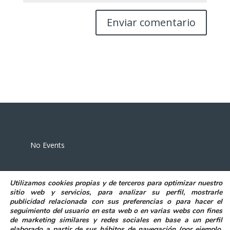
Eventos
No Events
Utilizamos
cookies propias y de terceros
para
optimizar nuestro
sitio web y servicios, para analizar su perfil, mostrarle
publicidad relacionada con sus preferencias o para hacer el
seguimiento del usuario en esta web o en varias webs con fines
POLITICA DE PRIVACIDAD
AVISO LEGAL
de marketing similares y redes sociales en base a un perfil
POLITICA DE COOKIES
elaborado a partir de sus hábitos de navegación (por ejemplo,