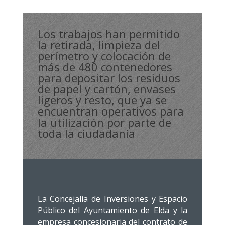
Los trabajos han permitido
la retirada, limpieza del
perímetro y colocación de
más de 480 contenedores
para depositar los residuos
de papel y cartón, envases
ligeros y resto, que ya se
encuentran operativos para
la utilización por parte de
toda la ciudadanía
La Concejalía de Inversiones y Espacio
Público del Ayuntamiento de Elda y la
empresa concesionaria del contrato de