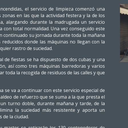
encendidas, el servicio de limpieza comenzó una
zonas en las que la actividad festera y la de los
nsa, alargando durante la madrugada un servicio
ra con total normalidad. Una vez conseguido este
an continuado su jornada durante toda la mañana
s reducidos donde las máquinas no llegan con la
quier rastro de suciedad.
al de fiestas se ha dispuesto de dos cubas y una
ón, así como tres máquinas barredoras y varios
r toda la recogida de residuos de las calles y que
se va a continuar con este servicio especial de
aldeo de refuerzo que se suma a la que presta el
 un turno doble, durante mañana y tarde, de la
limina la suciedad más resistente y aporta un
s de la ciudad.
y martes se retirarán los 130 contenedores de