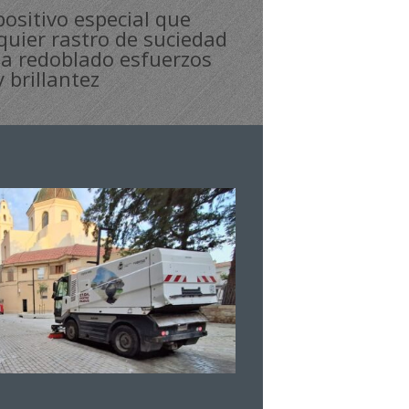
positivo especial que
quier rastro de suciedad
 ha redoblado esfuerzos
 brillantez