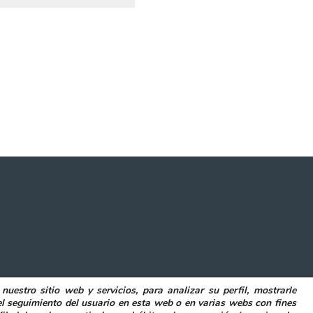
 nuestro sitio web y servicios, para analizar su perfil, mostrarle
POLITICA DE COOKIES
DECLARACIÓN DE ACCESIBILIDAD
el seguimiento del usuario en esta web o en varias webs con fines