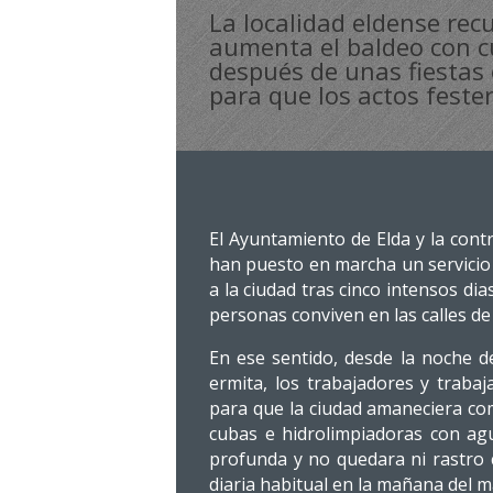
La localidad eldense rec
aumenta el baldeo con cu
después de unas fiestas 
para que los actos feste
El Ayuntamiento de Elda y la contr
han puesto en marcha un servicio 
a la ciudad tras cinco intensos di
personas conviven en las calles de l
En ese sentido, desde la noche d
ermita, los trabajadores y trab
para que la ciudad amaneciera co
cubas e hidrolimpiadoras con ag
profunda y no quedara ni rastro 
diaria habitual en la mañana del m