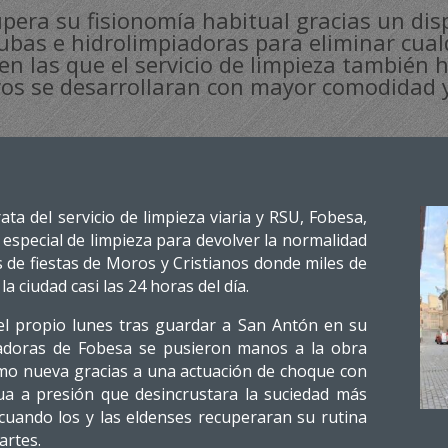
upera su fisionomía habitual gracias un dis
bas e hidrolimpiadoras para eliminar cual
en las que el servicio de limpieza también
ros se desarrollaran con mayor comodidad y
ata del servicio de limpieza viaria y RSU, Fobesa,
especial de limpieza para devolver la normalidad
as de fiestas de Moros y Cristianos donde miles de
a ciudad casi las 24 horas del día.
el propio lunes tras guardar a San Antón en su
ajadoras de Fobesa se pusieron manos a la obra
mo nueva gracias a una actuación de choque con
ua a presión que desincrustara la suciedad más
cuando los y las eldenses recuperaran su rutina
artes.