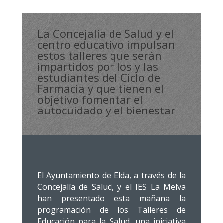
La Concejalía de Salud y el
centro educativo impulsan
estos talleres que serán
impartidos por los y las
estudiantes del Ciclo de
Farmacia y que tienen el
objetivo fomentar el
autocuidado y el bienestar
El Ayuntamiento de Elda, a través de la
Concejalía de Salud, y el IES La Melva
han presentado esta mañana la
programación de los Talleres de
Educación para la Salud, una iniciativa