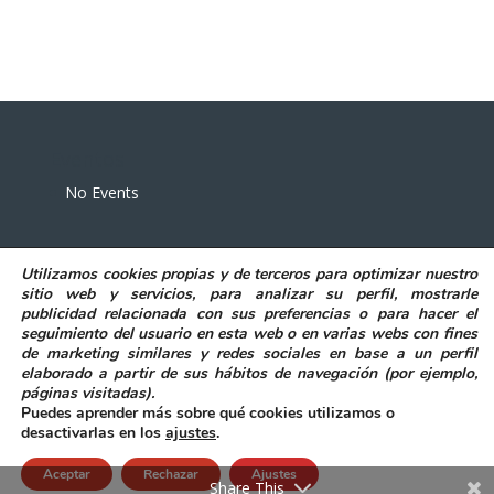
Eventos
No Events
Utilizamos
cookies propias y de terceros
para
optimizar nuestro
sitio web y servicios, para analizar su perfil, mostrarle
publicidad relacionada con sus preferencias o para hacer el
seguimiento del usuario en esta web o en varias webs con fines
POLITICA DE PRIVACIDAD
AVISO LEGAL
de marketing similares y redes sociales en base a un perfil
POLITICA DE COOKIES
elaborado a partir de sus hábitos de navegación (por ejemplo,
DECLARACIÓN DE ACCESIBILIDAD
páginas visitadas)
.
Puedes aprender más sobre qué cookies utilizamos o
desactivarlas en los
ajustes
.
Aceptar
Rechazar
Ajustes
@ Excmo. Ayuntamiento de Elda
|
Accesibilidad
Share This