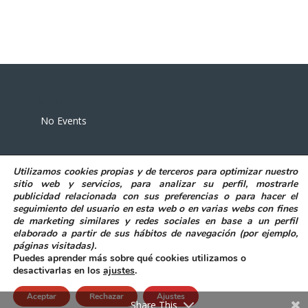
Eventos
No Events
Utilizamos
cookies propias y de terceros
para
optimizar nuestro
sitio web y servicios, para analizar su perfil, mostrarle
publicidad relacionada con sus preferencias o para hacer el
seguimiento del usuario en esta web o en varias webs con fines
POLITICA DE PRIVACIDAD
AVISO LEGAL
de marketing similares y redes sociales en base a un perfil
POLITICA DE COOKIES
elaborado a partir de sus hábitos de navegación (por ejemplo,
DECLARACIÓN DE ACCESIBILIDAD
páginas visitadas)
.
Puedes aprender más sobre qué cookies utilizamos o
desactivarlas en los
ajustes
.
Aceptar
Rechazar
Ajustes
@ Excmo. Ayuntamiento de Elda
|
Accesibilidad
Share This