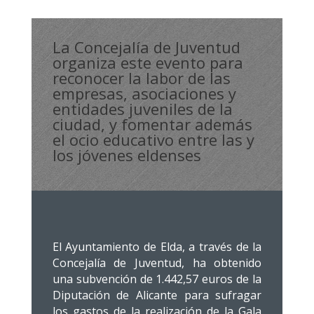
La Concejalía de Juventud
organiza este evento para
reconocer la labor de las
empresas, asociaciones y
entidades juveniles de la
ciudad, y fomentar además
el ocio educativo entre las y
los jóvenes eldenses
El Ayuntamiento de Elda, a través de la
Concejalía de Juventud, ha obtenido
una subvención de 1.442,57 euros de la
Diputación de Alicante para sufragar
los gastos de la realización de la Gala