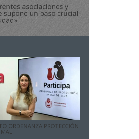
erentes asociaciones y
e supone un paso crucial
iudad»
TO ORDENANZA PROTECCIÓN
IMAL