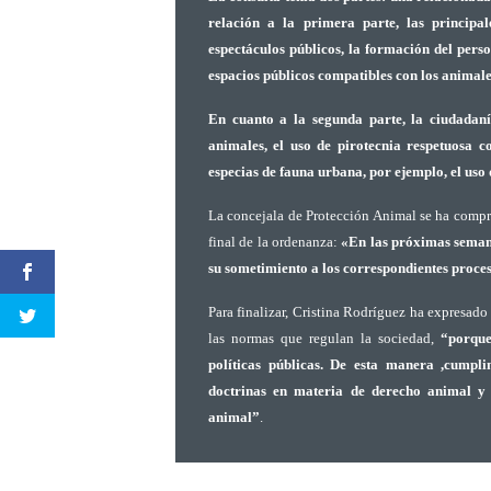
relación a la primera parte, las princip
espectáculos públicos, la formación del per
espacios públicos compatibles con los animale
En cuanto a la segunda parte, la ciudadan
animales, el uso de pirotecnia respetuosa co
especias de fauna urbana, por ejemplo, el uso 
La concejala de Protección Animal se ha compro
final de la ordenanza:
«En las próximas semana
su sometimiento a los correspondientes proce
Para finalizar, Cristina Rodríguez ha expresado
las normas que regulan la sociedad,
“porque
políticas públicas. De esta manera ,cumpl
doctrinas en materia de derecho animal y 
animal”
.