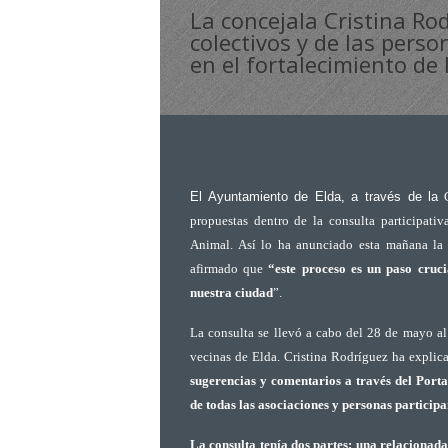
La concejala Cristina Ro
colectivos y de las pers
en el fortalecimiento de
El Ayuntamiento de Elda, a través de la
C
propuestas dentro de la consulta participati
Animal. Así lo ha anunciado esta mañana la
afirmado que
“este proceso es un paso cruci
nuestra ciudad
”.
La consulta se llevó a cabo del 28 de mayo al
vecinas de Elda. Cristina Rodríguez ha expli
sugerencias y comentarios a través del Porta
de todas las asociaciones y personas participa
La consulta tenía dos partes: una relacionada