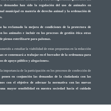
ales demandas han sido la regulación del uso de animales en
sonal municipal en materia de derecho animal y la ordenación de
s.
ía ha reclamado la mejora de condiciones de la protectora de
n los animales e incluir en los procesos de gestión ética otras
de pienso esterilizarte para palomas.
metido a estudiar la viabilidad de estas propuestas en la redacción
s se comenzará a trabajar en el borrador de la ordenanza para
sos de apoyo público y alegaciones»
.
 la importancia de la participación en los procesos de confección de
 ponen en conjunción las demandas de la ciudadanía con las
imos con el objetivo de adecuar la normativa con las nuevas
una mayor sensibilidad en nuestra sociedad hacia el cuidado