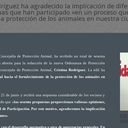
dríguez ha agradecido la implicación de dif
onas que han participado «en un proceso qu
 la protección de los animales en nuestra c
oncejalía de Protección Animal, ha recibido un total de sesenta
va abierta para la redacción de la nueva Ordenanza de Protección
 concejala de Protección Animal,
Cristina Rodríguez
. La edil ha
al hacia el fortalecimiento de la protección de los animales en
 21 de junio y recibió una respuesta considerable de los vecinos y
cado que
«las sesenta propuestas proporcionan valiosas opiniones,
l de Participación. Por este motivo, agradecemos la implicación
FO
ntes»
.
AN
 con el desarrollo normativo y otra de sugerencias generales.
En