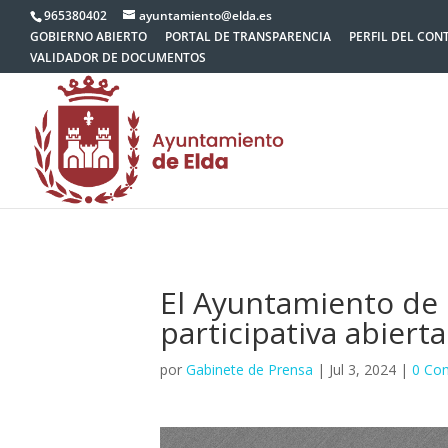
965380402
ayuntamiento@elda.es
GOBIERNO ABIERTO
PORTAL DE TRANSPARENCIA
PERFIL DEL CON
VALIDADOR DE DOCUMENTOS
El Ayuntamiento de 
participativa abier
por
Gabinete de Prensa
|
Jul 3, 2024
|
0 Co