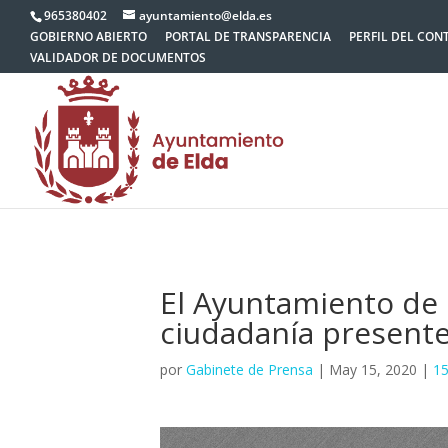
965380402
ayuntamiento@elda.es
GOBIERNO ABIERTO
PORTAL DE TRANSPARENCIA
PERFIL DEL CON
VALIDADOR DE DOCUMENTOS
El Ayuntamiento de 
ciudadanía present
por
Gabinete de Prensa
|
May 15, 2020
|
15