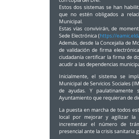
con copia del DNI.
Estos dos sistemas se han habili
que no estén obligados a relac
Municipal.
Estas vías convivirán, de momento
Sede Electrónica (
https://eamic.eld
Además, desde la Concejalía de M
de validación de firma electrónic
ciudadanía certificar la firma de
acudir a las dependencias municipa
Inicialmente, el sistema se im
Municipal de Servicios Sociales (
de ayudas. Y paulatinamente 
Ayuntamiento que requieran de dic
La puesta en marcha de todos est
local por mejorar y agilizar la
incrementar el número de trá
presencial ante la crisis sanitaria