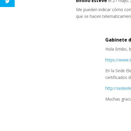
Emilio Esteve
el 21 mayo, 
Me pueden indicar cómo conse
que se hacen telematicamen
Gabinete d
Hola Emilio, 
https://www.s
En la Sede El
certificados d
http://sedeele
Muchas graci