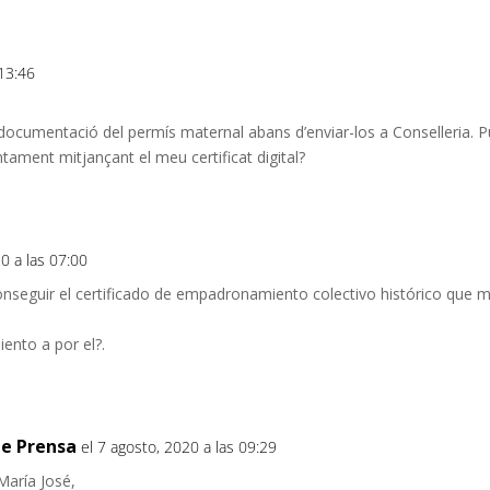
 13:46
 i documentació del permís maternal abans d’enviar-los a Conselleria. Pu
tament mitjançant el meu certificat digital?
0 a las 07:00
seguir el certificado de empadronamiento colectivo histórico que me
ento a por el?.
e Prensa
el 7 agosto, 2020 a las 09:29
María José,