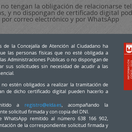
 no tengan la obligación de relacionarse t
s, y no dispongan de certificado digital po
s por correo electrónico y por WhatsApp
s de la Concejalía de Atención al Ciudadano ha
ue las personas físicas que no esté obligada a
las Administraciones Públicas o no dispongan de
tar sus solicitudes sin necesidad de acudir a las
encial.
no estén obligados a realizar la tramitación de
 de dicho certificado digital pueden hacerlo a
emitido a
registro@elda.es
, acompañando la
e solicitud firmada y con copia del DNI.
de WhatsApp remitido al número 638 166 902,
ción de la correspondiente solicitud firmada y