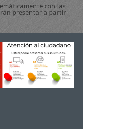
elemáticamente con las
drán presentar a partir