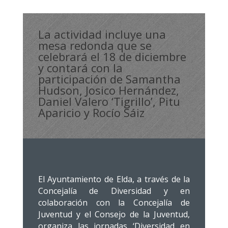
La actividad incluye una
mesa redonda que se
celebrará el 18 de diciembre
y contará con la
participación de Samantha
Hudson, Josico Hernández,
Daniel Valero ‘Tigrillo’, Pitu
Aparicio y Rocío Sáiz
El Ayuntamiento de Elda, a través de la
Concejalía de Diversidad y en
colaboración con la Concejalía de
Juventud y el Consejo de la Juventud,
organiza las jornadas ‘Diversidad en