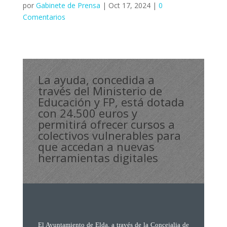
por
Gabinete de Prensa
|
Oct 17, 2024
|
0
Comentarios
La ayuda, concedida a
través del Ministerio de
Educación y FP, está dotada
con 24.500 euros y
permitirá ofrecer cursos a
colectivos vulnerables para
que accedan a nuevas
herramientas digitales
El Ayuntamiento de Elda, a través de la Concejalia de