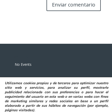
Eventos
No Events
Utilizamos
cookies propias y de terceros
para
optimizar nuestro
sitio web y servicios, para analizar su perfil, mostrarle
publicidad relacionada con sus preferencias o para hacer el
seguimiento del usuario en esta web o en varias webs con fines
POLITICA DE PRIVACIDAD
AVISO LEGAL
de marketing similares y redes sociales en base a un perfil
POLITICA DE COOKIES
elaborado a partir de sus hábitos de navegación (por ejemplo,
DECLARACIÓN DE ACCESIBILIDAD
páginas visitadas)
.