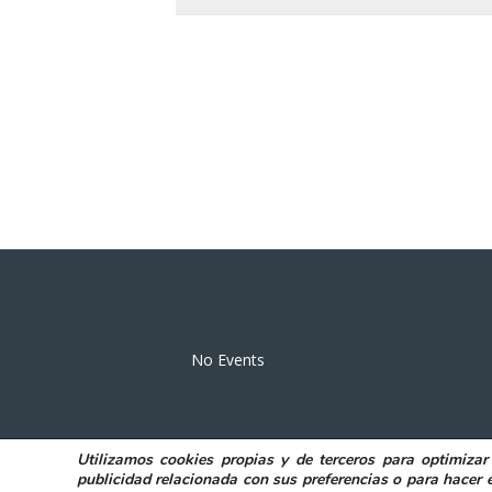
Eventos
No Events
Utilizamos
cookies propias y de terceros
para
optimizar
POLITICA DE PRIVACIDAD
AVISO LEGAL
publicidad relacionada con sus preferencias o para hacer 