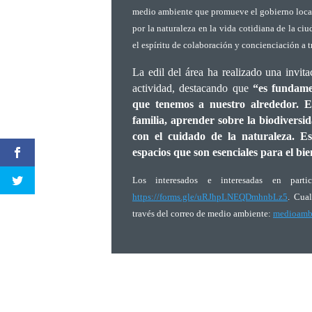
medio ambiente que promueve el gobierno local,
por la naturaleza en la vida cotidiana de la ci
el espíritu de colaboración y concienciación a 
La edil del área ha realizado una invita
actividad, destacando que
“es fundamen
que tenemos a nuestro alrededor. E
familia, aprender sobre la biodivers
con el cuidado de la naturaleza. Es
espacios que son esenciales para el bie
Los interesados e interesadas en parti
https://forms.gle/uRJhpLNEQDmhnbLz5
. Cual
través del correo de medio ambiente:
medioamb