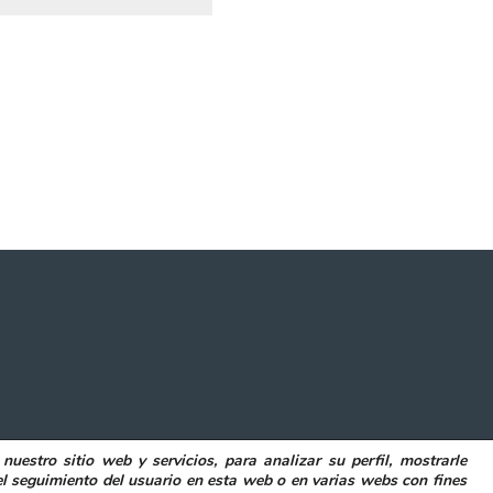
 nuestro sitio web y servicios, para analizar su perfil, mostrarle
POLITICA DE COOKIES
DECLARACIÓN DE ACCESIBILIDAD
el seguimiento del usuario en esta web o en varias webs con fines