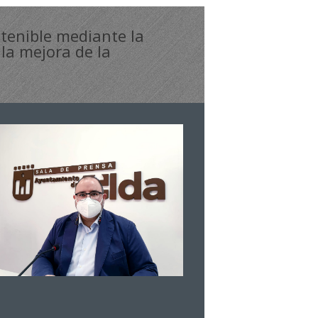
stenible mediante la
la mejora de la