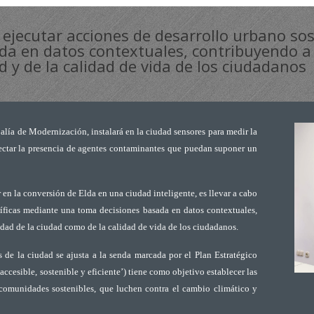
 y ejecutar acciones de desarrollo urbano so
da en datos contextuales, contribuyendo a 
d y de la calidad de vida de los ciudadanos
jalía de Modernización, instalará en la ciudad sensores para medir la
tectar la presencia de agentes contaminantes que puedan suponer un
 en la conversión de Elda en una ciudad inteligente, es llevar a cabo
cíficas mediante una toma decisiones basada en datos contextuales,
idad de la ciudad como de la calidad de vida de los ciudadanos.
s de la ciudad se ajusta a la senda marcada por el Plan Estratégico
ccesible, sostenible y eficiente’) tiene como objetivo establecer las
 comunidades sostenibles, que luchen contra el cambio climático y