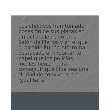
Los efectivos han tomado
posesión de sus plazas en
un acto celebrado en el
Salón de Plenos y en el que
el alcalde Rubén Alfaro ha
destacado el importante
papel que los policías
locales tienen para
conseguir que Elda sea una
ciudad de convivencia e
igualitaria