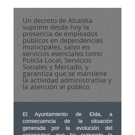
Un decreto de Alcaldía
suprime desde hoy la
presencia de empleados
públicos en dependencias
municipales, salvo en
servicios esenciales como
Policía Local, Servicios
Sociales y Mercado, y
garantiza que se mantiene
la actividad administrativa y
la atención al público
El Ayuntamiento de Elda, a
consecuencia de la situación
generada por la evolución del