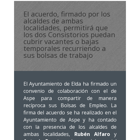
El acuerdo, firmado por los
alcaldes de ambas
localidades, permitirá que
los dos Consistorios puedan
cubrir vacantes o bajas
temporales recurriendo a
sus bolsas de trabajo
El Ayuntamiento de Elda ha firmado un
convenio de colaboración con el de
Aspe para compartir de manera
recíproca sus Bolsas de Empleo. La
firma del acuerdo se ha realizado en el
Ayuntamiento de Aspe y ha contado
con la presencia de los alcaldes de
ambas localidades,
Rubén Alfaro
y