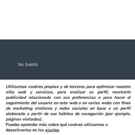
Eventos
No Events
Utilizamos
cookies propias y de terceros
para
optimizar nuestro
sitio web y servicios, para analizar su perfil, mostrarle
publicidad relacionada con sus preferencias o para hacer el
seguimiento del usuario en esta web o en varias webs con fines
POLITICA DE PRIVACIDAD
AVISO LEGAL
de marketing similares y redes sociales en base a un perfil
POLITICA DE COOKIES
elaborado a partir de sus hábitos de navegación (por ejemplo,
DECLARACIÓN DE ACCESIBILIDAD
páginas visitadas)
.
Puedes aprender más sobre qué cookies utilizamos o
desactivarlas en los
ajustes
.