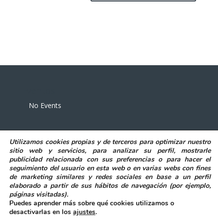
Eventos
No Events
Utilizamos
cookies propias y de terceros
para
optimizar nuestro
sitio web y servicios, para analizar su perfil, mostrarle
publicidad relacionada con sus preferencias o para hacer el
seguimiento del usuario en esta web o en varias webs con fines
POLITICA DE PRIVACIDAD
AVISO LEGAL
de marketing similares y redes sociales en base a un perfil
POLITICA DE COOKIES
elaborado a partir de sus hábitos de navegación (por ejemplo,
DECLARACIÓN DE ACCESIBILIDAD
páginas visitadas)
.
Puedes aprender más sobre qué cookies utilizamos o
desactivarlas en los
ajustes
.