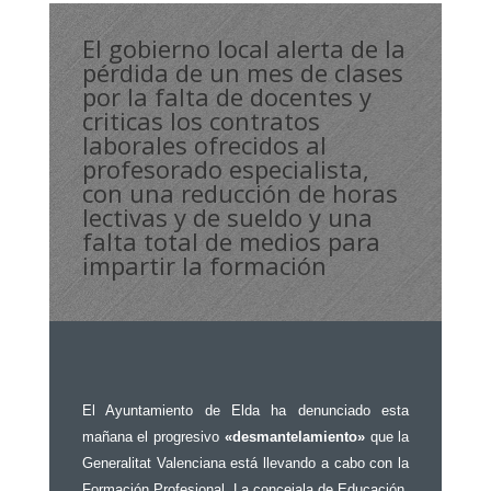
El gobierno local alerta de la
pérdida de un mes de clases
por la falta de docentes y
criticas los contratos
laborales ofrecidos al
profesorado especialista,
con una reducción de horas
lectivas y de sueldo y una
falta total de medios para
impartir la formación
El Ayuntamiento de Elda ha denunciado esta
mañana el progresivo
«desmantelamiento»
que la
Generalitat Valenciana está llevando a cabo con la
Formación Profesional. La concejala de Educación,