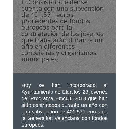
El Consistorio eldense
cuenta con una subvención
de 401.571 euros
procedentes de fondos
europeos para la
contratación de los jóvenes
que trabajarán durante un
año en diferentes
concejalías y organismos
municipales
Hoy se han incorporado al
Ayuntamiento de Elda los 23 jóvenes
del Programa Emcuju 2019 que han
sido contratados durante un año con
una subvención de 401.571 euros de
la Generalitat Valenciana con fondos
europeos.