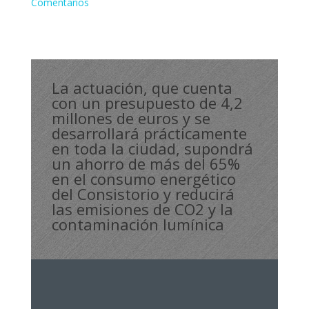
Comentarios
La actuación, que cuenta
con un presupuesto de 4,2
millones de euros y se
desarrollará prácticamente
en toda la ciudad, supondrá
un ahorro de más del 65%
en el consumo energético
del Consistorio y reducirá
las emisiones de CO2 y la
contaminación lumínica