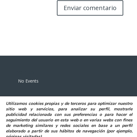
Eventos
No Events
Utilizamos
cookies propias y de terceros
para
optimizar nuestro
sitio web y servicios, para analizar su perfil, mostrarle
publicidad relacionada con sus preferencias o para hacer el
seguimiento del usuario en esta web o en varias webs con fines
POLITICA DE PRIVACIDAD
AVISO LEGAL
de marketing similares y redes sociales en base a un perfil
POLITICA DE COOKIES
elaborado a partir de sus hábitos de navegación (por ejemplo,
DECLARACIÓN DE ACCESIBILIDAD
páginas visitadas)
.