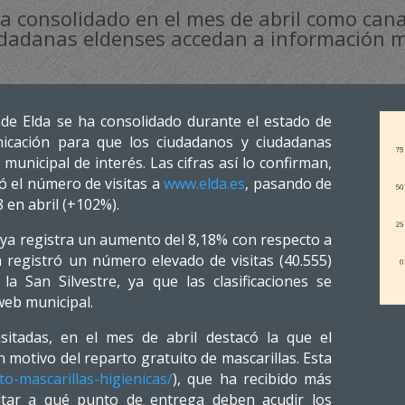
a consolidado en el mes de abril como can
dadanas eldenses accedan a información mun
de Elda se ha consolidado durante el estado de
cación para que los ciudadanos y ciudadanas
municipal de interés. Las cifras así lo confirman,
có el número de visitas a
www.elda.es
, pasando de
 en abril (+102%).
ya registra un aumento del 8,18% con respecto a
 registró un número elevado de visitas (40.555)
la San Silvestre, ya que las clasificaciones se
web municipal.
sitadas, en el mes de abril destacó la que el
otivo del reparto gratuito de mascarillas. Esta
to-mascarillas-higienicas/
), que ha recibido más
ultar a qué punto de entrega deben acudir los