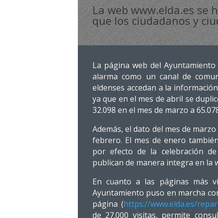
La web www.elda.es se h
que los ciudadanos y ciu
La página web del Ayuntamiento 
alarma como un canal de comuni
eldenses accedan a la información 
ya que en el mes de abril se dupli
32.098 en el mes de marzo a 65.078
Además, el dato del mes de marzo 
febrero. El mes de enero también
por efecto de la celebración de 
publican de manera integra en la 
En cuanto a las páginas más vi
Ayuntamiento puso en marcha con m
página (
https://www.elda.es/repar
de 27.000 visitas, permite cons