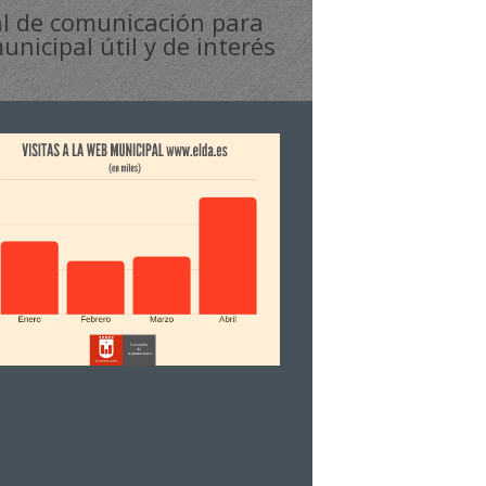
al de comunicación para
icipal útil y de interés