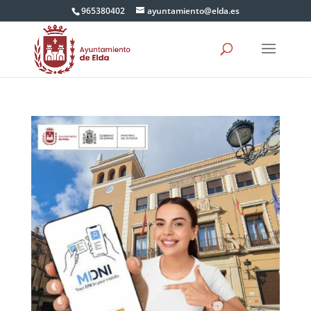
965380402
ayuntamiento@elda.es