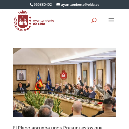
965380402
ayuntamiento@elda.es
El Pleno aprueba unos Presupuestos que