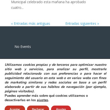
Municipal celebrado esta mañana ha aprobado
cuatro...
« Entradas más antiguas
Entradas siguientes »
Eventos
No Events
Utilizamos
cookies propias y de terceros
para
optimizar nuestro
sitio web y servicios, para analizar su perfil, mostrarle
publicidad relacionada con sus preferencias o para hacer el
seguimiento del usuario en esta web o en varias webs con fines
POLITICA DE PRIVACIDAD
AVISO LEGAL
de marketing similares y redes sociales en base a un perfil
POLITICA DE COOKIES
elaborado a partir de sus hábitos de navegación (por ejemplo,
DECLARACIÓN DE ACCESIBILIDAD
páginas visitadas)
.
Puedes aprender más sobre qué cookies utilizamos o
desactivarlas en los
ajustes
.
Aceptar
Rechazar
Ajustes