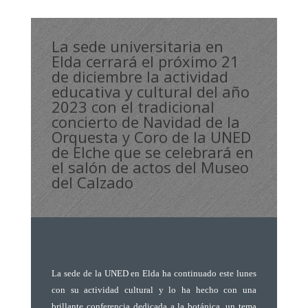
La sede universitaria en
Elda cerrará el próximo 21
de diciembre la actividad
educativa y cultural del año
2023 con el tradicional
concierto de Navidad de la
Orquesta y Coro de la UNED
de Elche que se celebrará en
el salón de actos del Museo
del Calzado
La sede de la UNED en Elda ha continuado este lunes
con su actividad cultural y lo ha hecho con una
brillante conferencia dedicada a la botánica, un tema