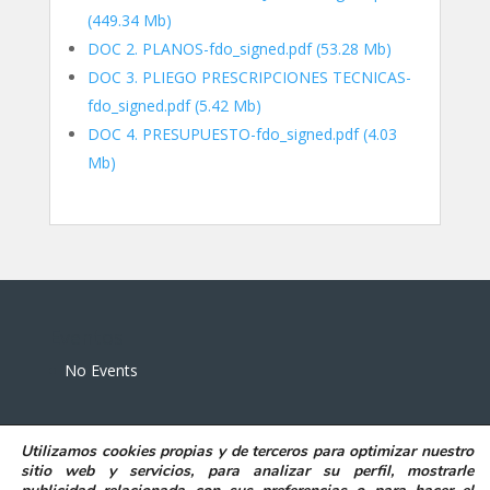
(449.34 Mb)
DOC 2. PLANOS-fdo_signed.pdf
(53.28 Mb)
DOC 3. PLIEGO PRESCRIPCIONES TECNICAS-
fdo_signed.pdf
(5.42 Mb)
DOC 4. PRESUPUESTO-fdo_signed.pdf
(4.03
Mb)
Eventos
No Events
Utilizamos
cookies propias y de terceros
para
optimizar nuestro
sitio web y servicios, para analizar su perfil, mostrarle