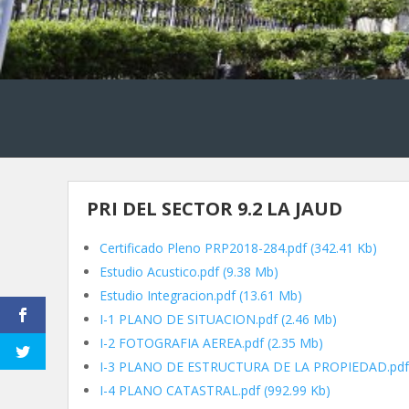
PRI DEL SECTOR 9.2 LA JAUD
Certificado Pleno PRP2018-284.pdf
(342.41 Kb)
Estudio Acustico.pdf
(9.38 Mb)
Estudio Integracion.pdf
(13.61 Mb)
I-1 PLANO DE SITUACION.pdf
(2.46 Mb)
I-2 FOTOGRAFIA AEREA.pdf
(2.35 Mb)
I-3 PLANO DE ESTRUCTURA DE LA PROPIEDAD.pdf
I-4 PLANO CATASTRAL.pdf
(992.99 Kb)