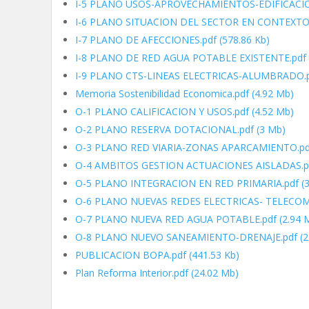
I-5 PLANO USOS-APROVECHAMIENTOS-EDIFICACIO
I-6 PLANO SITUACION DEL SECTOR EN CONTEXTO
I-7 PLANO DE AFECCIONES.pdf
(578.86 Kb)
I-8 PLANO DE RED AGUA POTABLE EXISTENTE.pdf
I-9 PLANO CTS-LINEAS ELECTRICAS-ALUMBRADO.
Memoria Sostenibilidad Economica.pdf
(4.92 Mb)
O-1 PLANO CALIFICACION Y USOS.pdf
(4.52 Mb)
O-2 PLANO RESERVA DOTACIONAL.pdf
(3 Mb)
O-3 PLANO RED VIARIA-ZONAS APARCAMIENTO.pd
O-4 AMBITOS GESTION ACTUACIONES AISLADAS.p
O-5 PLANO INTEGRACION EN RED PRIMARIA.pdf
(3
O-6 PLANO NUEVAS REDES ELECTRICAS- TELEC
O-7 PLANO NUEVA RED AGUA POTABLE.pdf
(2.94 
O-8 PLANO NUEVO SANEAMIENTO-DRENAJE.pdf
(2
PUBLICACION BOPA.pdf
(441.53 Kb)
Plan Reforma Interior.pdf
(24.02 Mb)