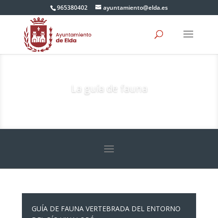
965380402
ayuntamiento@elda.es
La guía de fauna
GUÍA DE FAUNA VERTEBRADA DEL ENTORNO