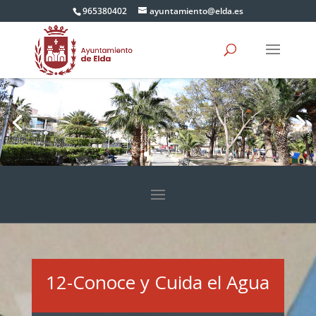
965380402
ayuntamiento@elda.es
12-Conoce y Cuida el Agua