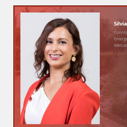
Silvi
Concej
Emerge
Merca