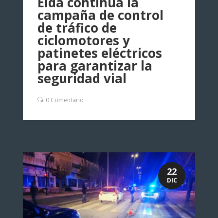
Elda continúa la
campaña de control
de tráfico de
ciclomotores y
patinetes eléctricos
para garantizar la
seguridad vial
0 Comentario
22
DIC