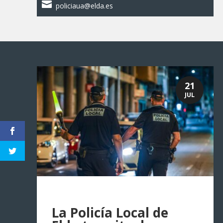

policiaua@elda.es
21
JUL
La Policía Local de