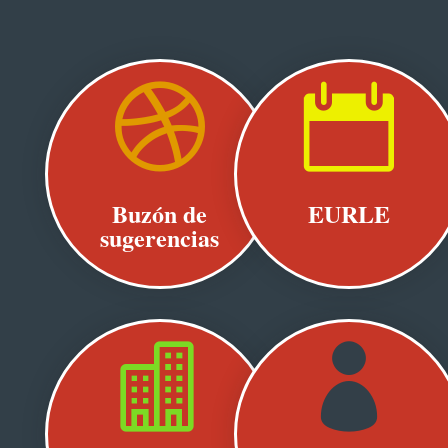


Buzón de
EURLE
sugerencias

