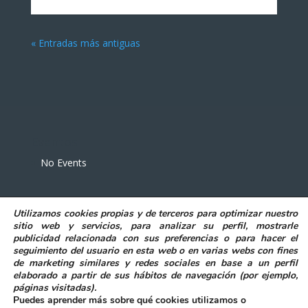
« Entradas más antiguas
Eventos
No Events
Utilizamos
cookies propias y de terceros
para
optimizar nuestro
sitio web y servicios, para analizar su perfil, mostrarle
publicidad relacionada con sus preferencias o para hacer el
seguimiento del usuario en esta web o en varias webs con fines
POLITICA DE PRIVACIDAD
AVISO LEGAL
de marketing similares y redes sociales en base a un perfil
POLITICA DE COOKIES
elaborado a partir de sus hábitos de navegación (por ejemplo,
DECLARACIÓN DE ACCESIBILIDAD
páginas visitadas)
.
Puedes aprender más sobre qué cookies utilizamos o