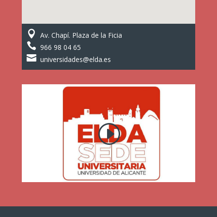

Av. Chapí. Plaza de la Ficia

966 98 04 65

universidades@elda.es