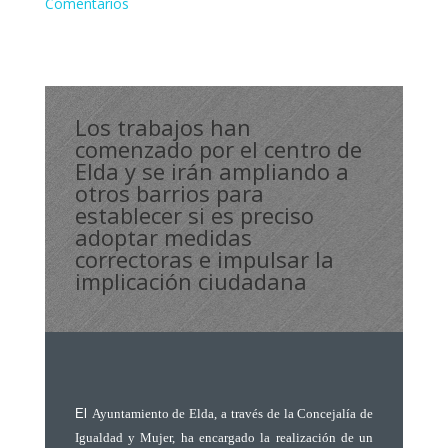
Comentarios
Los trabajos han
comenzado por el centro de
Elda y se irán ampliando a
otros barrios para
establecer si es preciso
adoptar medidas
correctoras e impulsar la
implicación ciudadana
El
Ayuntamiento de Elda, a través de la Concejalía de
Igualdad y Mujer, ha encargado la realización de un